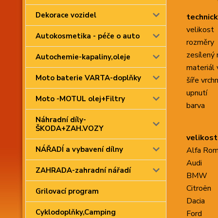
Dekorace vozidel
technick
velikost
Autokosmetika - péče o auto
rozměry
zesílený 
Autochemie-kapaliny,oleje
materiál 
Moto baterie VARTA-doplňky
šíře vrchn
upnutí
Moto -MOTUL olej+Filtry
barva
Náhradní díly-
ŠKODA+ZAH.VOZY
velikost
NÁŘADÍ a vybavení dílny
Alfa Ro
Audi
ZAHRADA-zahradní nářadí
BMW
Citroën
Grilovací program
Dacia
Cyklodoplňky,Camping
Ford