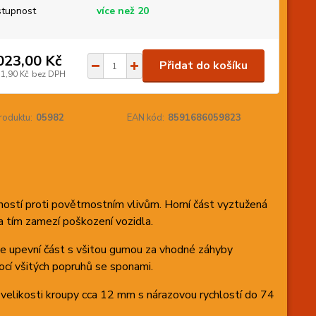
tupnost
více než 20
023,00 Kč
Přidat do košíku
71,90 Kč
bez DPH
roduktu:
05982
EAN kód:
8591686059823
lností proti povětrnostním vlivům. Horní část vyztužená
a tím zamezí poškození vozidla.
se upevní část s všitou gumou za vhodné záhyby
mocí všitých popruhů se sponami.
o velikosti kroupy cca 12 mm s nárazovou rychlostí do 74