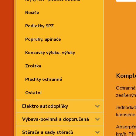
Nosiče
Podložky SPZ
Popruhy, upínače
Koncovky výfuku, výfuky
Zrcátka
Komple
Plachty ochranné
Ochranná 
Ostatní
zesíleným
Elektro autodoplňky
Jednoduch
karoserie
Výbava-povinná a doporučená
Absorpční
Stěrače a sady stěračů
km/h. Při