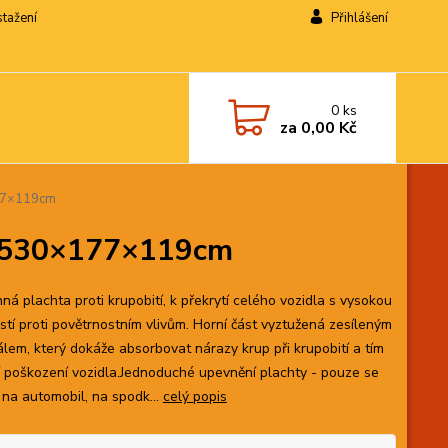
stažení
Přihlášení
0
ks
za
0,00 Kč
177×119cm
L 530×177×119cm
ná plachta proti krupobití, k překrytí celého vozidla s vysokou
stí proti povětrnostním vlivům. Horní část vyztužená zesíleným
álem, který dokáže absorbovat nárazy krup při krupobití a tím
 poškození vozidla.Jednoduché upevnění plachty - pouze se
 na automobil, na spodk...
celý popis