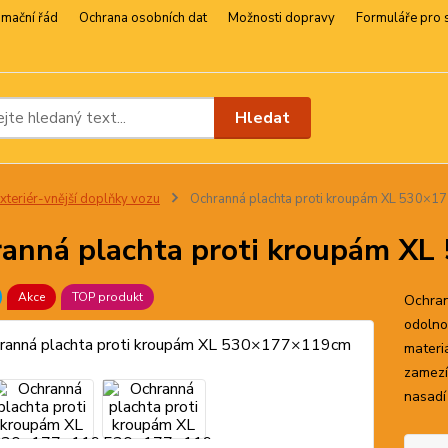
amační řád
Ochrana osobních dat
Možnosti dopravy
Formuláře pro 
Hledat
xteriér-vnější doplňky vozu
Ochranná plachta proti kroupám XL 530×
anná plachta proti kroupám X
Akce
TOP produkt
Ochran
odolno
materi
zamezí
nasadí