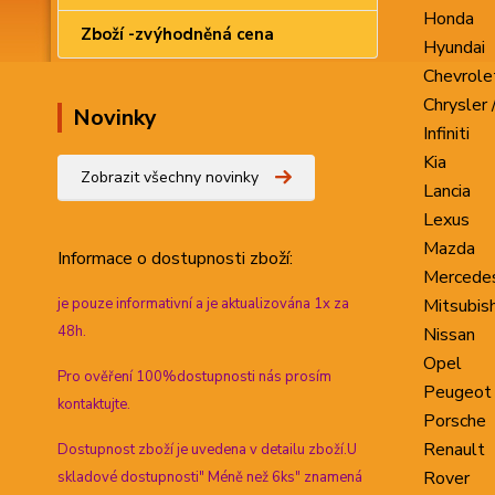
Honda
Zboží -zvýhodněná cena
Hyundai
Chevrole
Chrysler 
Novinky
Infiniti
Kia
Zobrazit všechny novinky
Lancia
Lexus
Mazda
Informace
o dostupnosti zboží:
Mercede
je pouze informativní a je aktualizována 1x za
Mitsubish
48h.
Nissan
Opel
Pro ověření 100%dostupnosti nás prosím
Peugeot
kontaktujte.
Porsche
Renault
Dostupnost zboží je uvedena v detailu zboží.U
Rover
skladové dostupnosti" Méně než 6ks" znamená