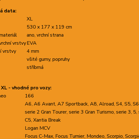
á data:
XL
530 x 177 x 119 cm
materiál
ano, vrchní strana
vrchní vrstvy
EVA
í vrstvy
4 mm
všité gumy, popruhy
stříbrná
 XL - vhodné pro vozy:
meo
166
A6, A6 Avant, A7 Sportback, A8, Alroad, S4, S5, S6
serie 2 Gran Tourer, serie 3 Gran Turismo, serie 3, 5, 
C5, Xantia Break
Logan MCV
Focus C-Max, Focus Turnier, Mondeo, Scorpio, Scorpi