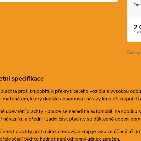
Dos
2 
1 6
Číslo p
tní specifikace
plachta proti krupobití, k překrytí celého vozidla s vysokou odo
 materiálem, který dokáže absorbovat nárazy krup při krupobití 
é upevnění plachty - pouze se nasadí na automobil, na spodku 
 / nárazníku a přední i zadní část plachty se důkladně upevní po
 efekt plachty proti nárazu ledových krup je vysoce účinný až d
 překročení těchto hodnot není ochranný účinek zaručen.