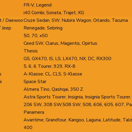
FR-V, Legend
i40 Combi, Sonata, Trajet, XG
t / Daewoo
Cruze Sedan, SW, Nubira Wagon, Orlando, Tacuma
/ Jeep
Renegade, Sebring
50, 70, x50
Ceed SW, Clarus, Magentis, Opirtus
Thesis
GS, GX470, IS, LS, LX470, NX, DC, RX300
5, 6, 6 Tourer, 929, RX-8
s
A-Klasse, CL, CLS, S-Klasse
i
Space Star
Almera Tino, Qashqai, 350 Z
Astra Sports Tourer, Insignia, Insignia Sports Tour
206 SW, 308 SW,508 SW, 508, 606, 605, 607, Pa
Panamera
Avantime, Grandtour, Kangoo, Laguna, Latitude, Tal
400