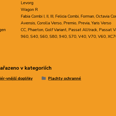
Levorg
Wagon R
Fabia Combi I, II, III, Felicia Combi, Forman, Octavia Combi 
Avensis, Corolla Verso, Premio, Previa, Yaris Verso
gen
CC, Phaeton, Golf Variant, Passat Alltrack, Passat V
960, S40, S60, S80, 940, S70, V40, V70, V60, XC
zařazeno v kategoriích
iér-vnější doplňky
Plachty ochranné