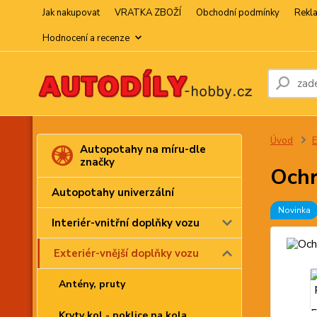
Jak nakupovat
VRATKA ZBOŽÍ
Obchodní podmínky
Rekl
Hodnocení a recenze
Úvod
E
Autopotahy na míru-dle
značky
Ochr
Autopotahy univerzální
Novinka
Interiér-vnitřní doplňky vozu
Exteriér-vnější doplňky vozu
Antény, pruty
Kryty kol - poklice na kola