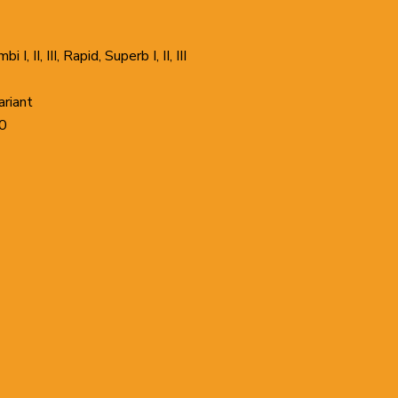
I, II, III, Rapid, Superb I, II, III
ariant
70