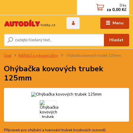
0
ks
za
0,00 Kč
Menu
Hledat
Úvod
NÁŘADÍ a vybavení dílny
Ohýbačka kovových trubek 125mm
Ohýbačka kovových trubek
125mm
Přípravek pro ohýbání a tvarování trubek brzdových rozvodů