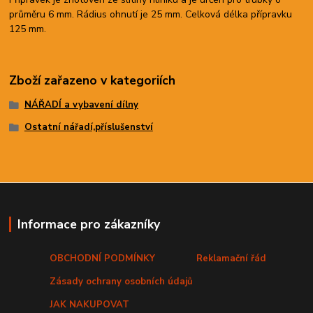
průměru 6 mm. Rádius ohnutí je 25 mm. Celková délka přípravku
125 mm.
Zboží zařazeno v kategoriích
NÁŘADÍ a vybavení dílny
Ostatní nářadí,příslušenství
Informace pro zákazníky
OBCHODNÍ PODMÍNKY
Reklamační řád
Zásady ochrany osobních údajů
JAK NAKUPOVAT