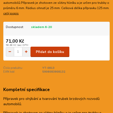
automobilů.Přípravek je zhotoven ze slitiny hliníku a je určen pro trubky o
průměru 6 mm. Rádius ohnutí je 25 mm. Celková délka přípravku 125 mm.
celý popis
Dostupnost
skladem 6-20
71,00 Kč
58,68 Kč
bez DPH
Přidat do košíku
Číslo produktu:
YT-0813
EAN kód:
5906083908132
Kompletní specifikace
Přípravek pro ohýbání a tvarování trubek brzdových rozvodů
automobilů.
Přípravek je zhotoven ze slitiny hliníku a je určen pro trubky o