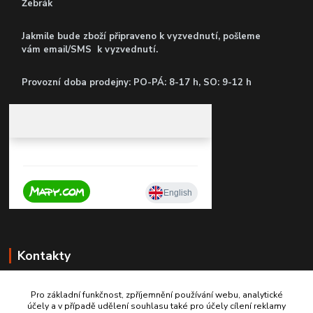
Žebrák
Jakmile bude zboží připraveno k vyzvednutí, pošleme
vám email/SMS k vyzvednutí.
P
rovozní doba prodejny: PO-PÁ: 8-17 h, SO: 9-12 h
Kontakty
Pro základní funkčnost, zpříjemnění používání webu, analytické
účely a v případě udělení souhlasu také pro účely cílení reklamy
+420 603467970