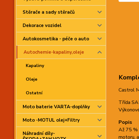
Stěrače a sady stěračů
Dekorace vozidel
Autokosmetika - péče o auto
Autochemie-kapaliny,oleje
Kapaliny
Komple
Oleje
Castrol 
Ostatní
Třída S
Moto baterie VARTA-doplňky
Výkonové
Moto -MOTUL olej+Filtry
Popis
Až 75 % o
Náhradní díly-
motoru, a