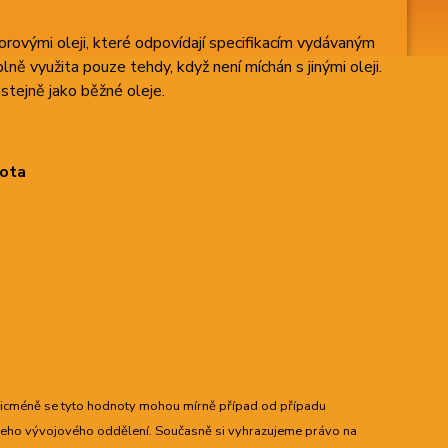
vými oleji, které odpovídají specifikacím vydávaným
ě využita pouze tehdy, když není míchán s jinými oleji.
tejně jako běžné oleje.
nota
nicméně se tyto hodnoty mohou mírně případ od případu
šeho vývojového oddělení. Současně si vyhrazujeme právo na