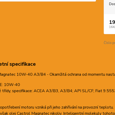
Dos
19
164
Číslo p
tní specifikace
Magnatec 10W-40 A3/B4 - Okamžitá ochrana od momentu nasta
AE: 10W-40
 třídy, specifikace: ACEA A3/B3, A3/B4; API SL/CF; Fiat 9.
potřebení motoru vzniká při jeho zahřívání na provozní teplotu. K
však olej Castrol Magnatec nikoliv. Inteligentní molekuly tohoto