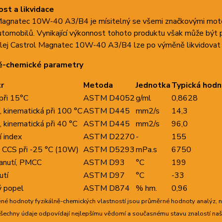
ost a likvidace
Magnatec 10W-40 A3/B4 je mísitelný se všemi značkovými motoro
utomobilů. Vynikající výkonnost tohoto produktu však může být pln
olej Castrol Magnatec 10W-40 A3/B4 lze po výměně likvidovat s
ně-chemické parametry
r
Metoda
Jednotka
Typická hod
při 15°C
ASTM D4052
g/ml
0,8628
, kinematická při 100 °C
ASTM D445
mm2/s
14,3
, kinematická při 40 °C
ASTM D445
mm2/s
96,0
í index
ASTM D2270
-
155
a CCS při -25 °C (10W)
ASTM D5293
mPa.s
6750
anutí, PMCC
ASTM D93
°C
199
utí
ASTM D97
°C
-33
ý popel
ASTM D874
% hm.
0,96
né hodnoty fyzikálně-chemických vlastností jsou průměrné hodnoty analýz, 
Všechny údaje odpovídají nejlepšímu vědomí a současnému stavu znalostí na