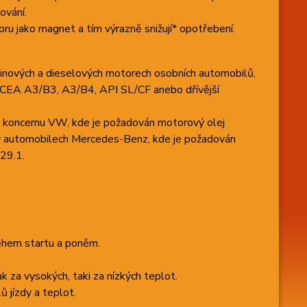
ování.
ru jako magnet a tím výrazně snižují* opotřebení.
nových a dieselových motorech osobních automobilů,
 ACEA A3/B3, A3/B4, API SL/CF anebo dřívější
 koncernu VW, kde je požadován motorový olej
v automobilech Mercedes-Benz, kde je požadován
29.1.
během startu a poněm.
k za vysokých, taki za nízkých teplot.
 jízdy a teplot.