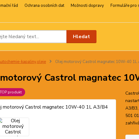
amační řád
Ochrana osobních dat
Možnosti dopravy
Formuláře pro 
Hledat
utochemie-kapaliny,oleje
Olej motorový Castrol magnatec 10W-40 1L
 motorový Castrol magnatec 1
TOP produkt
Castro
nastar
A3/B3,
501 01
zahřívá