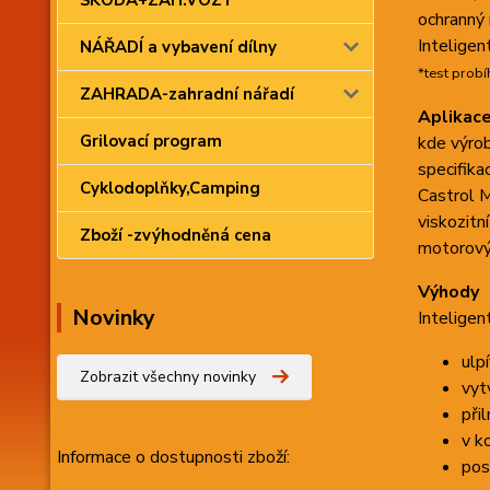
ŠKODA+ZAH.VOZY
ochranný 
Inteligen
NÁŘADÍ a vybavení dílny
*test probí
ZAHRADA-zahradní nářadí
Aplikac
Grilovací program
kde výro
specifika
Cyklodoplňky,Camping
Castrol 
viskozit
Zboží -zvýhodněná cena
motorový
Výhody
Novinky
Inteligen
ulp
Zobrazit všechny novinky
vyt
při
v k
Informace
o dostupnosti zboží:
pos