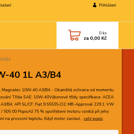
stažení
Přihlášení
0
ks
za
0,00 Kč
 A3/B4
0W-40 1L A3/B4
l Magnatec 10W-40 A3/B4 - Okamžitá ochrana od momentu
tování Třída SAE: 10W-40Výkonové třídy, specifikace: ACEA
 A3/B4; API SL/CF; Fiat 9.55535-D2; MB-Approval 229.1; VW
 / 505 00 PopisAž 75 % opotřebení motoru vzniká při jeho
ní na provozní teplotu. Když motor zastaví...
celý popis