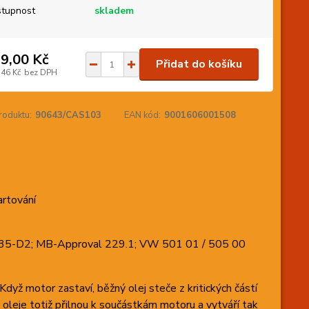
tupnost
skladem
9,00 Kč
Přidat do košíku
,46 Kč
bez DPH
roduktu:
90643/CAS103
EAN kód:
9001606001508
rtování
55535-D2; MB-Approval 229.1; VW 501 01 / 505 00
dyž motor zastaví, běžný olej steče z kritických částí
 oleje totiž přilnou k součástkám motoru a vytváří tak