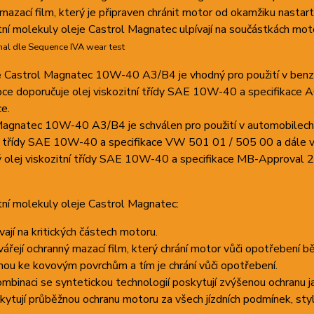
mazací film, který je připraven chránit motor od okamžiku nastart
tní molekuly oleje Castrol Magnatec ulpívají na součástkách moto
hal dle Sequence IVA wear test
e
Castrol Magnatec 10W-40 A3/B4 je vhodný pro použití v benzi
bce doporučuje olej viskozitní třídy SAE 10W-40 a specifikace
ce.
Magnatec 10W-40 A3/B4 je schválen pro použití v automobilech
ní třídy SAE 10W-40 a specifikace VW 501 01 / 505 00 a dále 
 olej viskozitní třídy SAE 10W-40 a specifikace MB-Approval 2
tní molekuly oleje Castrol Magnatec:
ívají na kritických částech motoru.
vářejí ochranný mazací film, který chrání motor vůči opotřebení 
lnou ke kovovým povrchům a tím je chrání vůči opotřebení.
ombinaci se syntetickou technologií poskytují zvýšenou ochranu ja
kytují průběžnou ochranu motoru za všech jízdních podmínek, stylů