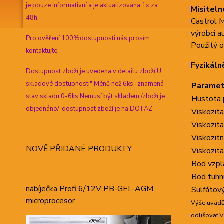
je pouze informativní a je aktualizována 1x za
Mísiteln
48h.
Castrol 
výrobci a
Pro ověření 100%dostupnosti nás prosím
Použitý 
kontaktujte.
Fyzikál
Dostupnost zboží je uvedena v detailu zboží.U
skladové dostupnosti" Méně než 6ks" znamená
Paramet
stav skladu 0-6ks.Nemusí být skladem /zboží je
Hustota 
objednáno/-dostupnost zboží je na DOTAZ
Viskozita
Viskozita
Viskozitn
NOVĚ PŘIDANÉ PRODUKTY
Viskozit
Bod vzpl
Bod tuhn
nabíječka Profi 6/12V PB-GEL-AGM
Sulfátov
microprocesor
Výše uvádě
odlišovat.