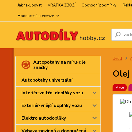
Jak nakupovat
VRATKA ZBOŽÍ
Obchodní podmínky
Rekl
Hodnocení a recenze
Úvod
A
Autopotahy na míru-dle
značky
Olej
Autopotahy univerzální
Akce
Interiér-vnitřní doplňky vozu
Exteriér-vnější doplňky vozu
Elektro autodoplňky
Výbava-povinná a doporučená