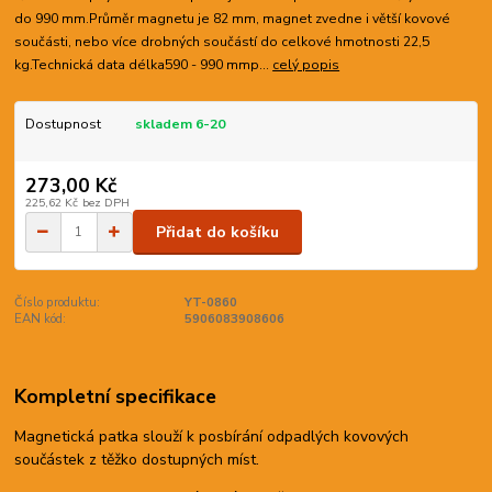
do 990 mm.Průměr magnetu je 82 mm, magnet zvedne i větší kovové
součásti, nebo více drobných součástí do celkové hmotnosti 22,5
kg.Technická data délka590 - 990 mmp...
celý popis
Dostupnost
skladem 6-20
273,00 Kč
225,62 Kč
bez DPH
Přidat do košíku
Číslo produktu:
YT-0860
EAN kód:
5906083908606
Kompletní specifikace
Magnetická patka slouží k posbírání odpadlých kovových
součástek z těžko dostupných míst.