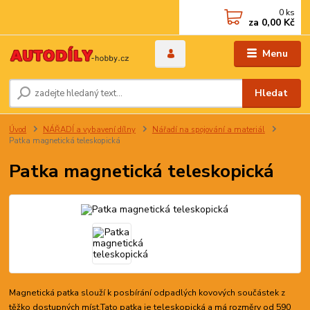
0
ks
za
0,00 Kč
Menu
Hledat
Úvod
NÁŘADÍ a vybavení dílny
Nářadí na spojování a materiál
Patka magnetická teleskopická
Patka magnetická teleskopická
Magnetická patka slouží k posbírání odpadlých kovových součástek z
těžko dostupných míst.Tato patka je teleskopická a má rozměry od 590