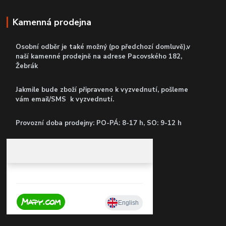
Kamenná prodejna
Osobní odběr je také možný (po předchozí domluvě),v
naší kamenné prodejně
na adrese Pacovského 182,
Žebrák
Jakmile bude zboží připraveno k vyzvednutí, pošleme
vám email/SMS k vyzvednutí.
P
rovozní doba prodejny: PO-PÁ: 8-17 h, SO: 9-12 h