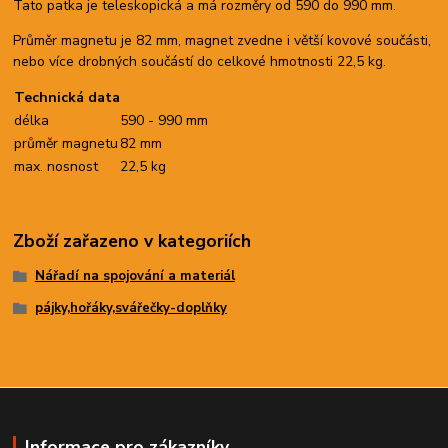
Tato patka je teleskopická a má rozměry od 590 do 990 mm.
Průměr magnetu je 82 mm, magnet zvedne i větší kovové součásti,
nebo více drobných součástí do celkové hmotnosti 22,5 kg.
Technická data
délka
590 - 990 mm
průměr magnetu
82 mm
max. nosnost
22,5 kg
Zboží zařazeno v kategoriích
Nářadí na spojování a materiál
pájky,hořáky,svářečky-doplňky
Informace pro zákazníky