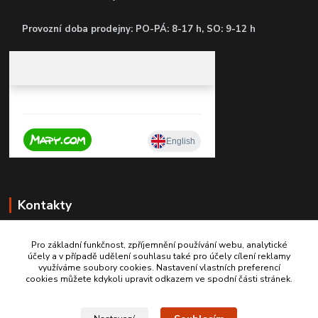
P
rovozní doba prodejny: PO-PÁ: 8-17 h, SO: 9-12 h
Kontakty
Pro základní funkčnost, zpříjemnění používání webu, analytické
účely a v případě udělení souhlasu také pro účely cílení reklamy
+420 603467970
využíváme soubory cookies. Nastavení vlastních preferencí
cookies můžete kdykoli upravit odkazem ve spodní části stránek.
info@autodily-hobby.cz