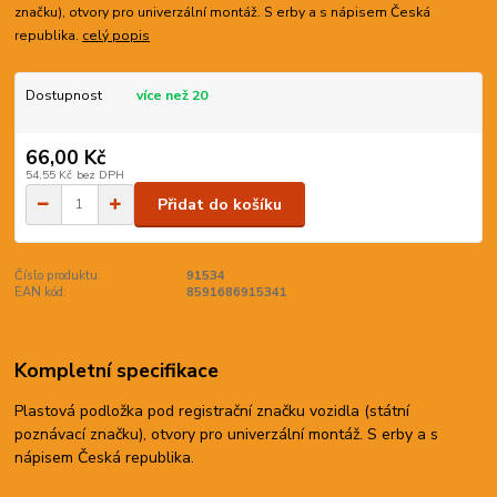
značku), otvory pro univerzální montáž. S erby a s nápisem Česká
republika.
celý popis
Dostupnost
více než 20
66,00 Kč
54,55 Kč
bez DPH
Přidat do košíku
Číslo produktu:
91534
EAN kód:
8591686915341
Kompletní specifikace
Plastová podložka pod registrační značku vozidla (státní
poznávací značku), otvory pro univerzální montáž. S erby a s
nápisem Česká republika.