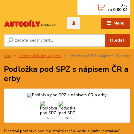
0
ks
za
0,00 Kč
Menu
Hledat
Úvod
Exteriér-vnější doplňky vozu
Podložka pod SPZ s nápisem ČR a erby
Podložka pod SPZ s nápisem ČR a
erby
Plastová podložka pod registrační značku vozidla (státní poznávací