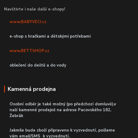
Navštivte i naše další e-shopy!
www.BABYVECI.cz
e-shop s hračkami a dětskými potřebami
www.BETTSHOP.cz
oblečení do deště a do vody
Kamenná prodejna
Osobní odběr je také možný (po předchozí domluvě),v
naší kamenné prodejně
na adrese Pacovského 182,
Žebrák
Jakmile bude zboží připraveno k vyzvednutí, pošleme
vám email/SMS k vyzvednutí.