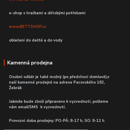
e-shop s hračkami a dětskými potřebami
www.BETTSHOP.cz
oblečení do deště a do vody
Kamenná prodejna
Osobní odběr je také možný (po předchozí domluvě),v
naší kamenné prodejně
na adrese Pacovského 182,
Žebrák
Jakmile bude zboží připraveno k vyzvednutí, pošleme
vám email/SMS k vyzvednutí.
P
rovozní doba prodejny: PO-PÁ: 8-17 h, SO: 9-12 h