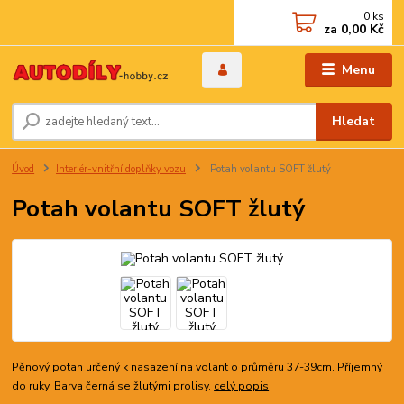
0
ks
za
0,00 Kč
Menu
Hledat
Úvod
Interiér-vnitřní doplňky vozu
Potah volantu SOFT žlutý
Potah volantu SOFT žlutý
Pěnový potah určený k nasazení na volant o průměru 37-39cm. Příjemný
do ruky. Barva černá se žlutými prolisy.
celý popis