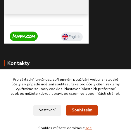
Kontakty
Pro základní funkčnost, zpříjemnění používání webu, analytické
účely a v případě udělení souhlasu také pro účely cílení reklamy
+420 603467970
využíváme soubory cookies. Nastavení vlastních preferencí
cookies můžete kdykoli upravit odkazem ve spodní části stránek.
info@autodily-hobby.cz
Souhlasím
Nastavení
Souhlas můžete odmítnout
zde
.