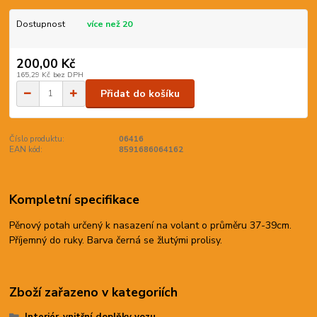
Dostupnost
více než 20
200,00 Kč
165,29 Kč
bez DPH
Přidat do košíku
Číslo produktu:
06416
EAN kód:
8591686064162
Kompletní specifikace
Pěnový potah určený k nasazení na volant o průměru 37-39cm.
Příjemný do ruky. Barva černá se žlutými prolisy.
Zboží zařazeno v kategoriích