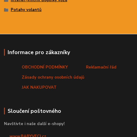
Interiér-vnitřní doplňky vozu
Potahy volantů
Informace pro zákazníky
OBCHODNÍ PODMÍNKY
Reklamační řád
Zásady ochrany osobních údajů
JAK NAKUPOVAT
Sloučení poštovného
Navštivte i naše další e-shopy!
www.BABYVECI.cz