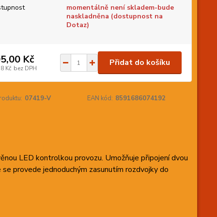
tupnost
momentálně není skladem-bude
naskladněna (dostupnost na
Dotaz)
5,00 Kč
Přidat do košíku
78 Kč
bez DPH
roduktu:
07419-V
EAN kód:
8591686074192
ěnou LED kontrolkou provozu. Umožňuje připojení dvou
ce se provede jednoduchým zasunutím rozdvojky do