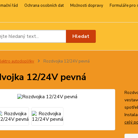
amační řád
Ochrana osobních dat
Možnosti dopravy
Formuláře pro 
Hledat
lektro autodoplňky
Rozdvojka 12/24V pevná
vojka 12/24V pevná
Rozdvo
vestav
spotře
Instal
celý p