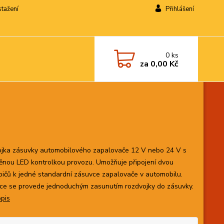
stažení
Přihlášení
0
ks
za
0,00 Kč
jka zásuvky automobilového zapalovače 12 V nebo 24 V s
ěnou LED kontrolkou provozu. Umožňuje připojení dvou
bičů k jedné standardní zásuvce zapalovače v automobilu.
ace se provede jednoduchým zasunutím rozdvojky do zásuvky.
opis