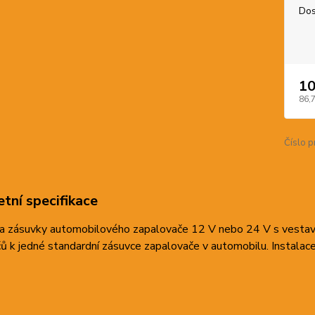
Dos
10
86,
Číslo p
tní specifikace
a zásuvky automobilového zapalovače 12 V nebo 24 V s vestav
ů k jedné standardní zásuvce zapalovače v automobilu. Instala