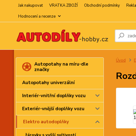
Jak nakupovat
VRATKA ZBOŽÍ
Obchodní podmínky
Rekl
Hodnocení a recenze
Úvod
E
Autopotahy na míru-dle
značky
Rozd
Autopotahy univerzální
Interiér-vnitřní doplňky vozu
Exteriér-vnější doplňky vozu
Elektro autodoplňky
žárovky s vyšší svítivostí