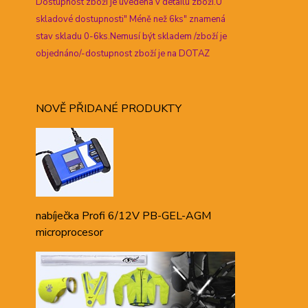
Dostupnost zboží je uvedena v detailu zboží.U
skladové dostupnosti" Méně než 6ks" znamená
stav skladu 0-6ks.Nemusí být skladem /zboží je
objednáno/-dostupnost zboží je na DOTAZ
NOVĚ PŘIDANÉ PRODUKTY
nabíječka Profi 6/12V PB-GEL-AGM
microprocesor