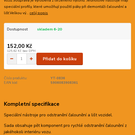
vozu.Souprava je vyrobena z tvrzeného nylonu. Jednotlivé nástroje mají
speciální profily, které umožňují použití páky při demontáži čalounění a
lišt.Velkou vý...
celý popis
Dostupnost
skladem 6-20
152,00 Kč
125,62 Kč
bez DPH
Přidat do košíku
Číslo produktu:
YT-0836
EAN kód:
5906083908361
Kompletní specifikace
Speciální nástroje pro odstranění čalounění a lišt vozidel.
Sada obsahuje pět komponent pro rychlé odstranění čalounění z
jakéhokoli interiéru vozu.