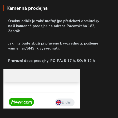
Kamenná prodejna
Osobní odběr je také možný (po předchozí domluvě),v
naší kamenné prodejně
na adrese Pacovského 182,
Žebrák
Jakmile bude zboží připraveno k vyzvednutí, pošleme
vám email/SMS k vyzvednutí.
P
rovozní doba prodejny: PO-PÁ: 8-17 h, SO: 9-12 h