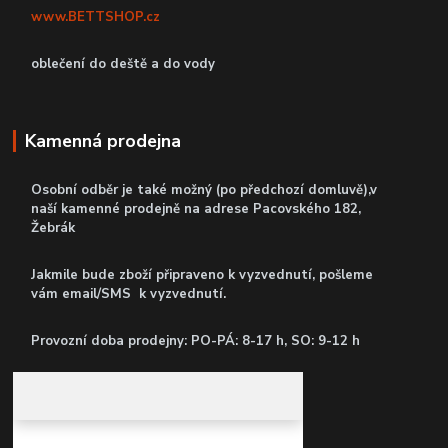
www.BETTSHOP.cz
oblečení do deště a do vody
Kamenná prodejna
Osobní odběr je také možný (po předchozí domluvě),v
naší kamenné prodejně
na adrese Pacovského 182,
Žebrák
Jakmile bude zboží připraveno k vyzvednutí, pošleme
vám email/SMS k vyzvednutí.
P
rovozní doba prodejny: PO-PÁ: 8-17 h, SO: 9-12 h