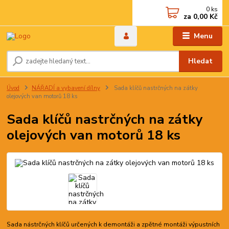
0
ks
za
0,00 Kč
Menu
Hledat
Úvod
NÁŘADÍ a vybavení dílny
Sada klíčů nastrčných na zátky
olejových van motorů 18 ks
Sada klíčů nastrčných na zátky
olejových van motorů 18 ks
Sada nástrčných klíčů určených k demontáži a zpětné montáži výpustních