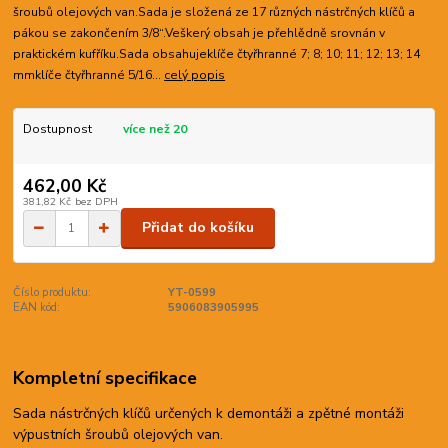
šroubů olejových van.Sada je složená ze 17 různých nástrčných klíčů a
pákou se zakončením 3/8“.Veškerý obsah je přehlědně srovnán v
praktickém kufříku.Sada obsahujeklíče čtyřhranné 7; 8; 10; 11; 12; 13; 14
mmklíče čtyřhranné 5/16...
celý popis
Dostupnost
více než 20
462,00 Kč
381,82 Kč
bez DPH
Přidat do košíku
Číslo produktu:
YT-0599
EAN kód:
5906083905995
Kompletní specifikace
Sada nástrčných klíčů určených k demontáži a zpětné montáži
výpustních šroubů olejových van.