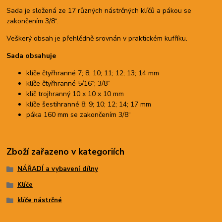
Sada je složená ze 17 různých nástrčných klíčů a pákou se
zakončením 3/8“.
Veškerý obsah je přehlědně srovnán v praktickém kufříku.
Sada obsahuje
klíče čtyřhranné 7; 8; 10; 11; 12; 13; 14 mm
klíče čtyřhranné 5/16“; 3/8“
klíč trojhranný 10 x 10 x 10 mm
klíče šestihranné 8; 9; 10; 12; 14; 17 mm
páka 160 mm se zakončením 3/8“
Zboží zařazeno v kategoriích
NÁŘADÍ a vybavení dílny
Klíče
klíče nástrčné