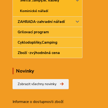
Světla ,lampy,el. kabely
Kominické nářadí
ZAHRADA-zahradní nářadí
Grilovací program
Cyklodoplňky,Camping
Zboží -zvýhodněná cena
Novinky
Zobrazit všechny novinky
Informace
o dostupnosti zboží: