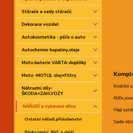
Stěrače a sady stěračů
Dekorace vozidel
Autokosmetika - péče o auto
Autochemie-kapaliny,oleje
Moto baterie VARTA-doplňky
Komple
Moto -MOTUL olej+Filtry
Kvalitní 
Náhradní díly-
ŠKODA+ZAH.VOZY
Klíče jso
NÁŘADÍ a vybavení dílny
Mají saté
Ostatní nářadí,příslušenství
Sada obs
Pásky lepící, PVC a další