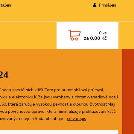
stažení
Přihlášení
0
ks
za
0,00 Kč
24
ní sada speciálních klíčů Torx pro automobilový průmysl,
iku a elektroniku.Klíče jsou vyrobeny z chrom-vanadiové oceli
50, která zaručuje vysokou pevnost a dlouhou životnost.Mají
vou povrchovou úpravu, která minimalizuje prokluzování klíčů
inovaných olejem.Sada obsahuje...
celý popis