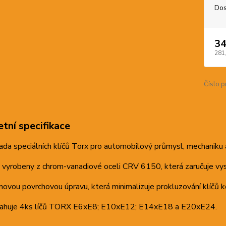
Dos
34
281
Číslo p
tní specifikace
sada speciálních klíčů Torx pro automobilový průmysl, mechaniku 
u vyrobeny z chrom-vanadiové oceli CRV 6150, která zaručuje vy
novou povrchovou úpravu, která minimalizuje prokluzování klíčů
ahuje 4ks líčů TORX E6xE8; E10xE12; E14xE18 a E20xE24.