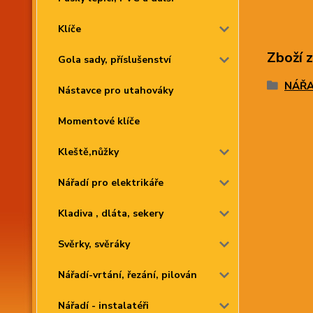
Klíče
Zboží 
Gola sady, příslušenství
NÁŘAD
Nástavce pro utahováky
Momentové klíče
Kleště,nůžky
Nářadí pro elektrikáře
Kladiva , dláta, sekery
Svěrky, svěráky
Nářadí-vrtání, řezání, pilován
Nářadí - instalatéři