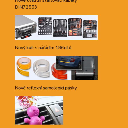
Nové kvalitní startovací kabely
DIN72553
Nový kufr s nářádím 186dílů
Nové reflexní samolepící pásky