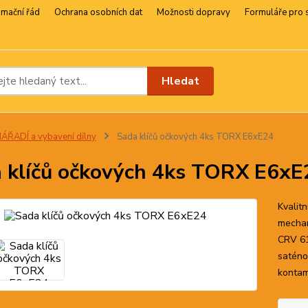
amační řád
Ochrana osobních dat
Možnosti dopravy
Formuláře pro 
Hledat
ÁŘADÍ a vybavení dílny
Sada klíčů očkových 4ks TORX E6xE24
 klíčů očkových 4ks TORX E6xE
Kvalit
mechan
CRV 61
saténo
kontam