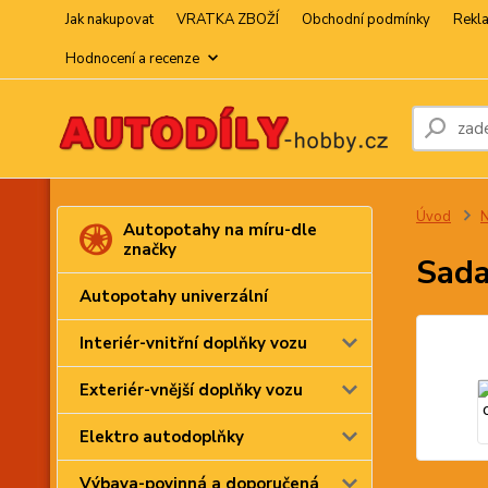
Jak nakupovat
VRATKA ZBOŽÍ
Obchodní podmínky
Rekl
Hodnocení a recenze
Úvod
N
Autopotahy na míru-dle
značky
Sada
Autopotahy univerzální
Interiér-vnitřní doplňky vozu
Exteriér-vnější doplňky vozu
Elektro autodoplňky
Výbava-povinná a doporučená