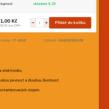
tupnost
skladem 6-20
1,00 Kč
Přidat do košíku
,82 Kč
bez DPH
roduktu:
YT-0530
EAN kód:
5906083905308
a elektroniku.
sokou pevnost a dlouhou životnost.
 kontaminovaných olejem.