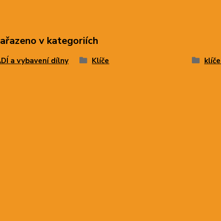
zařazeno v kategoriích
Í a vybavení dílny
Klíče
klíč