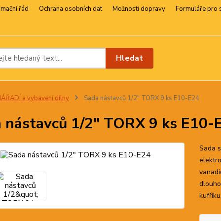
amační řád
Ochrana osobních dat
Možnosti dopravy
Formuláře pro 
Hledat
ÁŘADÍ a vybavení dílny
Sada nástavců 1/2" TORX 9 ks E10-E24
 nástavců 1/2" TORX 9 ks E10-
Sada s
elektr
vanadi
dlouho
kufřík