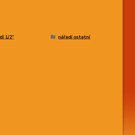
dí 1/2"
nářadí ostatní