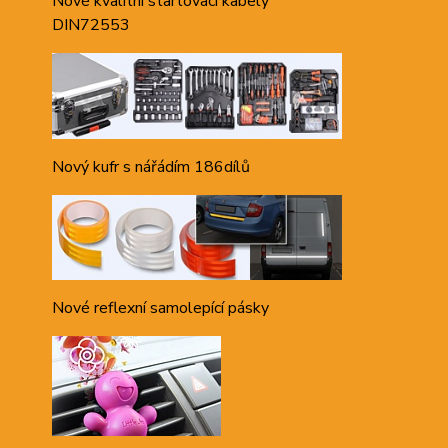
Nové kvalitní startovací kabely
DIN72553
Nový kufr s nářádím 186dílů
Nové reflexní samolepící pásky