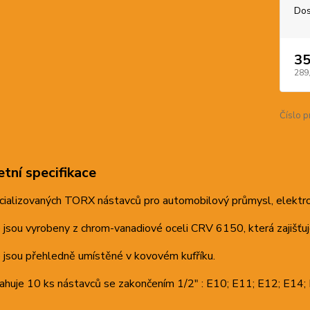
Dos
35
289
Číslo p
tní specifikace
ializovaných TORX nástavců pro automobilový průmysl, elektron
jsou vyrobeny z chrom-vanadiové oceli CRV 6150, která zajišťuj
 jsou přehledně umístěné v kovovém kufříku.
ahuje 10 ks nástavců se zakončením 1/2" : E10; E11; E12; E14;