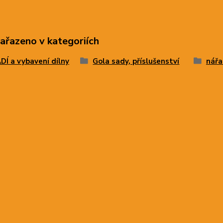
zařazeno v kategoriích
Í a vybavení dílny
Gola sady, příslušenství
nářa