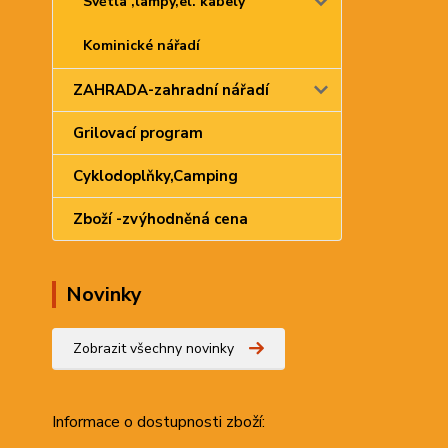
Světla ,lampy,el. kabely
Kominické nářadí
ZAHRADA-zahradní nářadí
Grilovací program
Cyklodoplňky,Camping
Zboží -zvýhodněná cena
Novinky
Zobrazit všechny novinky
Informace
o dostupnosti zboží: