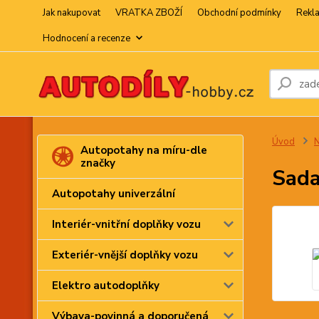
Jak nakupovat
VRATKA ZBOŽÍ
Obchodní podmínky
Rekl
Hodnocení a recenze
Úvod
N
Autopotahy na míru-dle
značky
Sada
Autopotahy univerzální
Interiér-vnitřní doplňky vozu
Exteriér-vnější doplňky vozu
Elektro autodoplňky
Výbava-povinná a doporučená