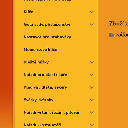
Klíče
Zboží 
Gola sady, příslušenství
NÁŘAD
Nástavce pro utahováky
Momentové klíče
Kleště,nůžky
Nářadí pro elektrikáře
Kladiva , dláta, sekery
Svěrky, svěráky
Nářadí-vrtání, řezání, pilován
Nářadí - instalatéři