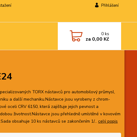
stažení
Přihlášení
0
ks
za
0,00 Kč
E24
pecializovaných TORX nástavců pro automobilový průmysl,
oniku a další mechaniku.Nástavce jsou vyrobeny z chrom-
ové oceli CRV 6150, která zajišťuje jejich pevnost a
dobou životnost.Nástavce jsou přehledně umístěné v kovovém
u.Sada obsahuje 10 ks nástavců se zakončením 1/...
celý popis