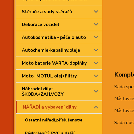
Stěrače a sady stěračů
Dekorace vozidel
Autokosmetika - péče o auto
Autochemie-kapaliny,oleje
Moto baterie VARTA-doplňky
Komple
Moto -MOTUL olej+Filtry
Sada spec
Náhradní díly-
ŠKODA+ZAH.VOZY
Nástavce 
NÁŘADÍ a vybavení dílny
Nástavce
Ostatní nářadí,příslušenství
Sada obs
Pásky lepící, PVC a další