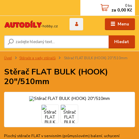
0
ks
za
0,00 Kč
Menu
Hledat
Úvod
Stěrače a sady stěračů
Stěrač FLAT BULK (HOOK) 20"/510mm
Stěrač FLAT BULK (HOOK)
20"/510mm
Plochý stěrače FLAT v servisním (průmyslovém) balení, uchycení