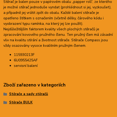
Stěrač je balen pouze v papírovém obalu „papper roll“, ze kterého
je možné stěrač jednoduše vyndat (prohlédnout si jej, vyzkoušet),
a případně jej vrátit zpět do obalu. Každé balení stěrače je
opatřeno štítkem s označením (včetně délky, čárového kódu i
vyobrazení typu ramínka, na který jej lze použít).
Nejdůležitějším faktorem kvality všech plochých stěračů je
zpracování kovového pružného členu. Ten pružný člen má zásadní
vliv na kvalitu stírání a životnost stěrače. Stěrače Compass jsou
vždy osazovány vysoce kvalitním pružným členem.
115930213F
6U0955425AF
servisní balení
Zboží zařazeno v kategoriích
Stěrače a sady stěračů
Stěrače BULK