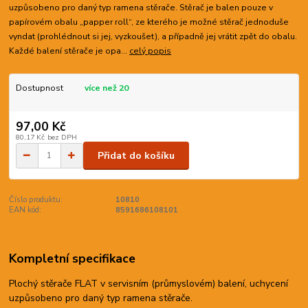
uzpůsobeno pro daný typ ramena stěrače. Stěrač je balen pouze v
papírovém obalu „papper roll“, ze kterého je možné stěrač jednoduše
vyndat (prohlédnout si jej, vyzkoušet), a případně jej vrátit zpět do obalu.
Každé balení stěrače je opa...
celý popis
Dostupnost
více než 20
97,00 Kč
80,17 Kč
bez DPH
Přidat do košíku
Číslo produktu:
10810
EAN kód:
8591686108101
Kompletní specifikace
Plochý stěrače FLAT v servisním (průmyslovém) balení, uchycení
uzpůsobeno pro daný typ ramena stěrače.