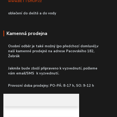
www.BETTSHOP.cz
oblečení do deště a do vody
Kamenná prodejna
Osobní odběr je také možný (po předchozí domluvě),v
naší kamenné prodejně
na adrese Pacovského 182,
Žebrák
Jakmile bude zboží připraveno k vyzvednutí, pošleme
vám email/SMS k vyzvednutí.
P
rovozní doba prodejny: PO-PÁ: 8-17 h, SO: 9-12 h