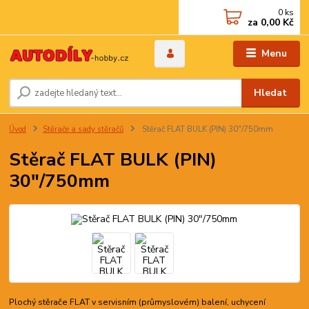
0
ks
za
0,00 Kč
Menu
Hledat
Úvod
Stěrače a sady stěračů
Stěrač FLAT BULK (PIN) 30"/750mm
Stěrač FLAT BULK (PIN)
30"/750mm
Plochý stěrače FLAT v servisním (průmyslovém) balení, uchycení