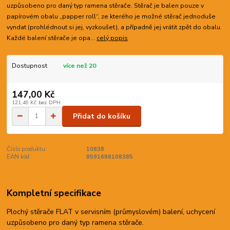
uzpůsobeno pro daný typ ramena stěrače. Stěrač je balen pouze v
papírovém obalu „papper roll“, ze kterého je možné stěrač jednoduše
vyndat (prohlédnout si jej, vyzkoušet), a případně jej vrátit zpět do obalu.
Každé balení stěrače je opa...
celý popis
Dostupnost
více než 20
147,00 Kč
121,49 Kč
bez DPH
Přidat do košíku
Číslo produktu:
10838
EAN kód:
8591686108385
Kompletní specifikace
Plochý stěrače FLAT v servisním (průmyslovém) balení, uchycení
uzpůsobeno pro daný typ ramena stěrače.