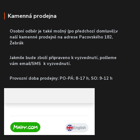
Kamenná prodejna
Osobní odběr je také možný (po předchozí domluvě),v
naší kamenné prodejně
na adrese Pacovského 182,
Žebrák
Jakmile bude zboží připraveno k vyzvednutí, pošleme
vám email/SMS k vyzvednutí.
P
rovozní doba prodejny: PO-PÁ: 8-17 h, SO: 9-12 h