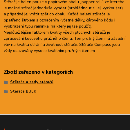
Stěrač je balen pouze v papírovém obalu „papper roll“, ze kterého
je možné stěrač jednoduše vyndat (prohlédnout si jej, vyzkoušet),
a případně jej vrátit zpět do obalu. Každé balení stěrače je
opatřeno štítkem s označením (včetně délky, čárového kódu i
vyobrazení typu ramínka, na který jej lze použít).
Nejdůležitějším faktorem kvality všech plochých stěračů je
zpracování kovového pružného členu. Ten pružný člen má zásadní
vliv na kvalitu stírání a životnost stěrače. Stěrače Compass jsou
vždy osazovány vysoce kvalitním pružným členem.
Zboží zařazeno v kategoriích
Stěrače a sady stěračů
Stěrače BULK