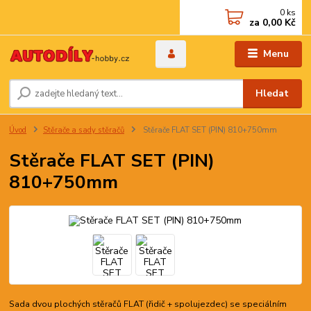
0
ks
za
0,00 Kč
Menu
Hledat
Úvod
Stěrače a sady stěračů
Stěrače FLAT SET (PIN) 810+750mm
Stěrače FLAT SET (PIN)
810+750mm
Sada dvou plochých stěračů FLAT (řidič + spolujezdec) se speciálním