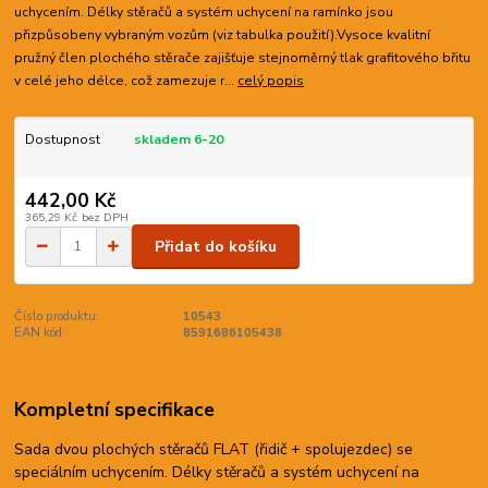
uchycením. Délky stěračů a systém uchycení na ramínko jsou
přizpůsobeny vybraným vozům (viz tabulka použití).Vysoce kvalitní
pružný člen plochého stěrače zajišťuje stejnoměrný tlak grafitového břitu
v celé jeho délce, což zamezuje r...
celý popis
Dostupnost
skladem 6-20
442,00 Kč
365,29 Kč
bez DPH
Přidat do košíku
Číslo produktu:
10543
EAN kód:
8591686105438
Kompletní specifikace
Sada dvou plochých stěračů FLAT (řidič + spolujezdec) se
speciálním uchycením. Délky stěračů a systém uchycení na