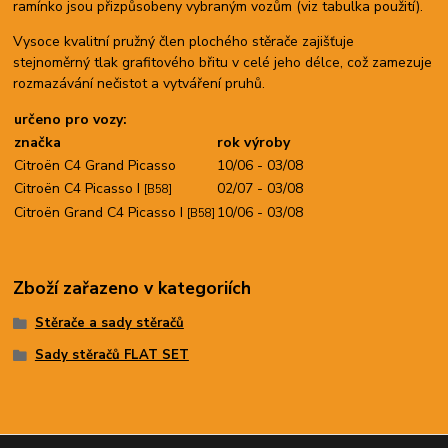
ramínko jsou přizpůsobeny vybraným vozům (viz tabulka použití).
Vysoce kvalitní pružný člen plochého stěrače zajišťuje
stejnoměrný tlak grafitového břitu v celé jeho délce, což zamezuje
rozmazávání nečistot a vytváření pruhů.
určeno pro vozy:
značka
rok výroby
Citroën C4 Grand Picasso
10/06 - 03/08
Citroën C4 Picasso I
02/07 - 03/08
[B58]
Citroën Grand C4 Picasso I
10/06 - 03/08
[B58]
Zboží zařazeno v kategoriích
Stěrače a sady stěračů
Sady stěračů FLAT SET