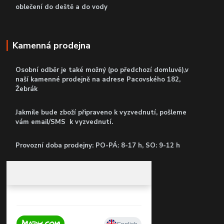
oblečení do deště a do vody
Kamenná prodejna
Osobní odběr je také možný (po předchozí domluvě),v
naší kamenné prodejně
na adrese Pacovského 182,
Žebrák
Jakmile bude zboží připraveno k vyzvednutí, pošleme
vám email/SMS k vyzvednutí.
P
rovozní doba prodejny: PO-PÁ: 8-17 h, SO: 9-12 h