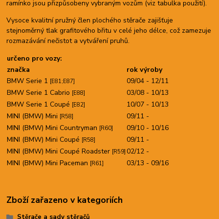
ramínko jsou přizpůsobeny vybraným vozům (viz tabulka použití).
Vysoce kvalitní pružný člen plochého stěrače zajišťuje
stejnoměrný tlak grafitového břitu v celé jeho délce, což zamezuje
rozmazávání nečistot a vytváření pruhů.
určeno pro vozy:
značka
rok výroby
BMW Serie 1
09/04 - 12/11
[E81;E87]
BMW Serie 1 Cabrio
03/08 - 10/13
[E88]
BMW Serie 1 Coupé
10/07 - 10/13
[E82]
MINI (BMW) Mini
09/11 -
[R58]
MINI (BMW) Mini Countryman
09/10 - 10/16
[R60]
MINI (BMW) Mini Coupé
09/11 -
[R58]
MINI (BMW) Mini Coupé Roadster
02/12 -
[R59]
MINI (BMW) Mini Paceman
03/13 - 09/16
[R61]
Zboží zařazeno v kategoriích
Stěrače a sady stěračů