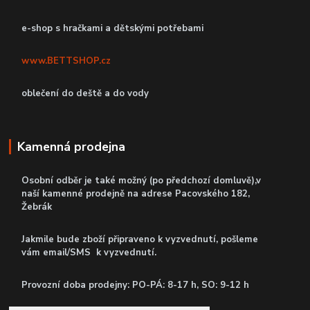
e-shop s hračkami a dětskými potřebami
www.BETTSHOP.cz
oblečení do deště a do vody
Kamenná prodejna
Osobní odběr je také možný (po předchozí domluvě),v
naší kamenné prodejně
na adrese Pacovského 182,
Žebrák
Jakmile bude zboží připraveno k vyzvednutí, pošleme
vám email/SMS k vyzvednutí.
P
rovozní doba prodejny: PO-PÁ: 8-17 h, SO: 9-12 h