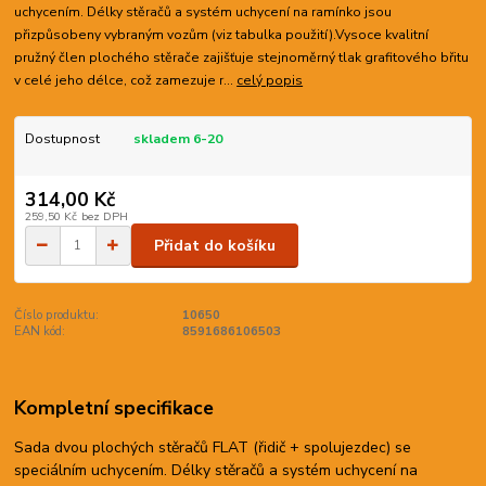
uchycením. Délky stěračů a systém uchycení na ramínko jsou
přizpůsobeny vybraným vozům (viz tabulka použití).Vysoce kvalitní
pružný člen plochého stěrače zajišťuje stejnoměrný tlak grafitového břitu
v celé jeho délce, což zamezuje r...
celý popis
Dostupnost
skladem 6-20
314,00 Kč
259,50 Kč
bez DPH
Přidat do košíku
Číslo produktu:
10650
EAN kód:
8591686106503
Kompletní specifikace
Sada dvou plochých stěračů FLAT (řidič + spolujezdec) se
speciálním uchycením. Délky stěračů a systém uchycení na