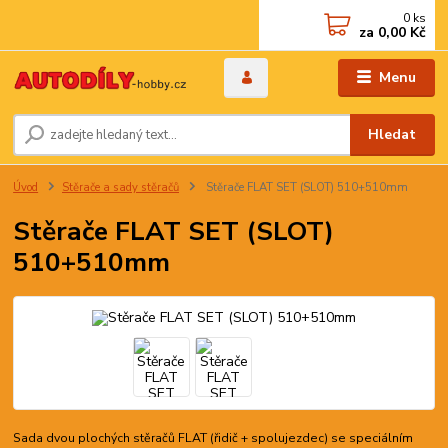
0
ks
za
0,00 Kč
Menu
Hledat
Úvod
Stěrače a sady stěračů
Stěrače FLAT SET (SLOT) 510+510mm
Stěrače FLAT SET (SLOT)
510+510mm
Sada dvou plochých stěračů FLAT (řidič + spolujezdec) se speciálním