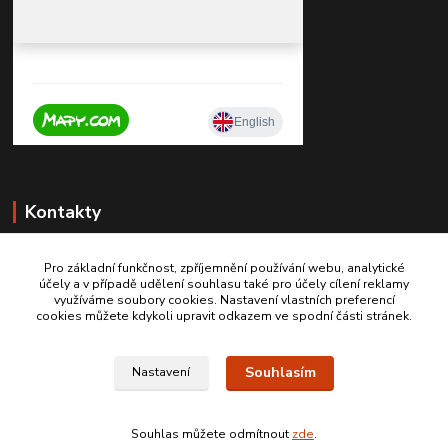
Kontakty
Pro základní funkčnost, zpříjemnění používání webu, analytické
účely a v případě udělení souhlasu také pro účely cílení reklamy
+420 603467970
využíváme soubory cookies. Nastavení vlastních preferencí
cookies můžete kdykoli upravit odkazem ve spodní části stránek.
info@autodily-hobby.cz
Souhlasím
Nastavení
Souhlas můžete odmítnout
zde
.