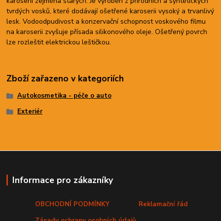
karoserií zejména starých. Je vyroben z přírodních a syntetických
tvrdých vosků, které dodávají ošetřené karoserii vysoký a trvanlivý
lesk. Vodoodpudivost a konzervační schopnost voskového filmu
na karoserii zvyšuje přísada silikonového oleje. Ošetřený povrch
lze rozleštit elektrickou leštičkou.
Zboží zařazeno v kategoriích
Autokosmetika - péče o auto
Exteriér
Informace pro zákazníky
OBCHODNÍ PODMÍNKY
Reklamační řád
Zásady ochrany osobních údajů