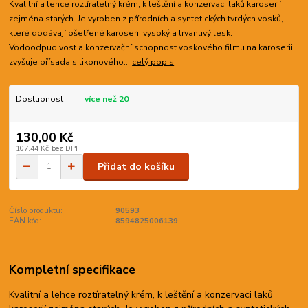
Kvalitní a lehce roztíratelný krém, k leštění a konzervaci laků karoserií
zejména starých. Je vyroben z přírodních a syntetických tvrdých vosků,
které dodávají ošetřené karoserii vysoký a trvanlivý lesk.
Vodoodpudivost a konzervační schopnost voskového filmu na karoserii
zvyšuje přísada silikonového...
celý popis
Dostupnost
více než 20
130,00 Kč
107,44 Kč
bez DPH
Přidat do košíku
Číslo produktu:
90593
EAN kód:
8594825006139
Kompletní specifikace
Kvalitní a lehce roztíratelný krém, k leštění a konzervaci laků