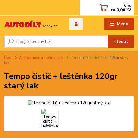
0
ks
za
0,00 Kč
Menu
Hledat
Úvod
Autokosmetika - péče o auto
Tempo čistič + leštěnka 120gr starý
lak
Tempo čistič + leštěnka 120gr
starý lak