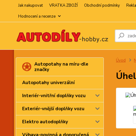
Jak nakupovat
VRATKA ZBOŽÍ
Obchodní podmínky
Rekl
Hodnocení a recenze
Úvod
N
Autopotahy na míru-dle
značky
Úhel
Autopotahy univerzální
Interiér-vnitřní doplňky vozu
Exteriér-vnější doplňky vozu
Elektro autodoplňky
Výbava-povinná a doporučená