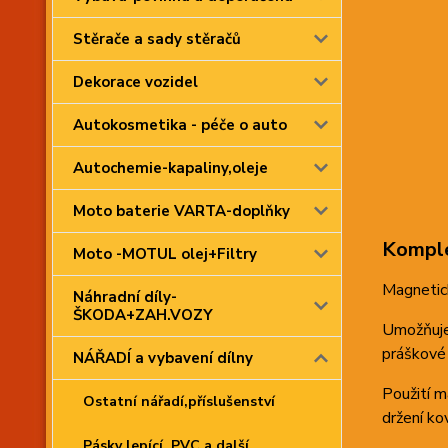
Stěrače a sady stěračů
Dekorace vozidel
Autokosmetika - péče o auto
Autochemie-kapaliny,oleje
Moto baterie VARTA-doplňky
Komple
Moto -MOTUL olej+Filtry
Magnetick
Náhradní díly-
ŠKODA+ZAH.VOZY
Umožňuje
práškové 
NÁŘADÍ a vybavení dílny
Použití 
Ostatní nářadí,příslušenství
držení kov
Pásky lepící, PVC a další