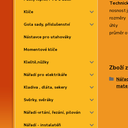
Technic
nosnost 
Klíče
rozměry
Gola sady, příslušenství
úhly
průměr o
Nástavce pro utahováky
Momentové klíče
Kleště,nůžky
Zboží 
Nářadí pro elektrikáře
Nářad
mater
Kladiva , dláta, sekery
Svěrky, svěráky
Nářadí-vrtání, řezání, pilován
Nářadí - instalatéři