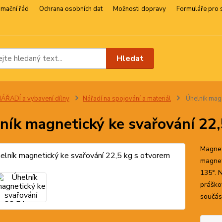
amační řád
Ochrana osobních dat
Možnosti dopravy
Formuláře pro 
Hledat
ÁŘADÍ a vybavení dílny
Nářadí na spojování a materiál
Úhelník magn
ník magnetický ke svařování 22,
Magnet
magnet
135°. 
práško
součást