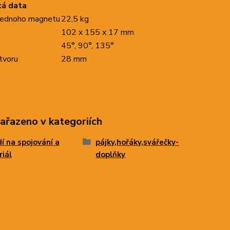
ká data
jednoho magnetu
22,5 kg
102 x 155 x 17 mm
45°, 90°, 135°
tvoru
28 mm
zařazeno v kategoriích
í na spojování a
pájky,hořáky,svářečky-
iál
doplňky