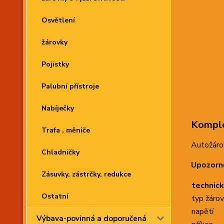
Osvětlení
žárovky
Pojistky
Palubní přístroje
Nabíječky
Komple
Trafa , měniče
Autožárov
Chladničky
Upozorně
Zásuvky, zástrčky, redukce
technick
Ostatní
typ žáro
napětí
Výbava-povinná a doporučená