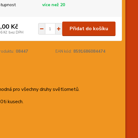
tupnost
více než 20
,00 Kč
Přidat do košíku
36 Kč
bez DPH
roduktu:
08447
EAN kód:
8591686084474
vhodná pro všechny druhy světlometů.
0ti kusech.