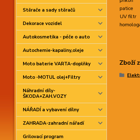
příkon
patice
Stěrače a sady stěračů
UV filtr
Dekorace vozidel
homolog
Autokosmetika - péče o auto
Autochemie-kapaliny,oleje
Zboží 
Moto baterie VARTA-doplňky
Elekt
Moto -MOTUL olej+Filtry
Náhradní díly-
ŠKODA+ZAH.VOZY
NÁŘADÍ a vybavení dílny
ZAHRADA-zahradní nářadí
Grilovací program