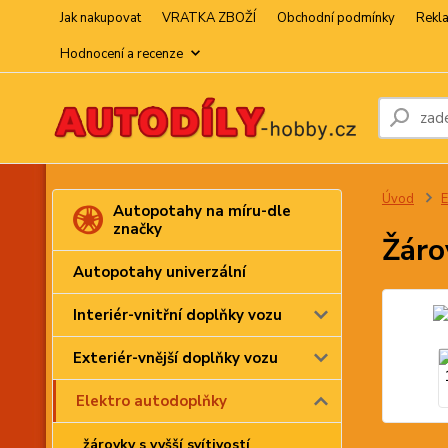
Jak nakupovat
VRATKA ZBOŽÍ
Obchodní podmínky
Rekl
Hodnocení a recenze
Úvod
E
Autopotahy na míru-dle
značky
Žáro
Autopotahy univerzální
Interiér-vnitřní doplňky vozu
Exteriér-vnější doplňky vozu
Elektro autodoplňky
žárovky s vyšší svítivostí