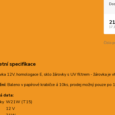
Dos
21
17,
Číslo p
tní specifikace
ka 12V, homologace E, sklo žárovky s UV filtrem - žárovka je 
ní:
Baleno v papírové krabičce á 10ks, prodej možný pouze po 1
á data:
vky
W21W (T15)
12 V