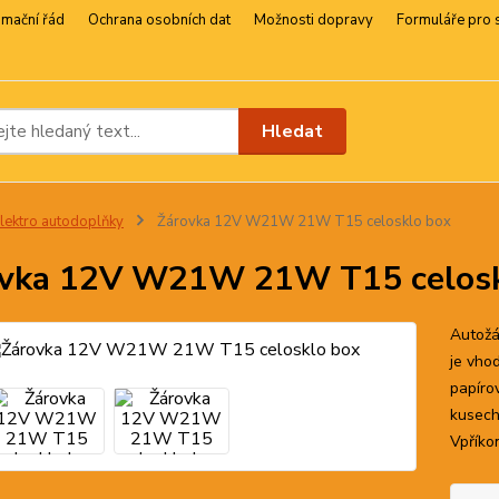
amační řád
Ochrana osobních dat
Možnosti dopravy
Formuláře pro 
Hledat
lektro autodoplňky
Žárovka 12V W21W 21W T15 celosklo box
vka 12V W21W 21W T15 celosk
Autožá
je vho
papíro
kusech
Vpříko