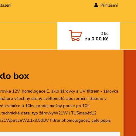
stažení
Přihlášení
0
ks
za
0,00 Kč
lo box
rovka 12V, homologace E, sklo žárovky s UV filtrem - žárovka
dná pro všechny druhy světlometů.Upozornění: Baleno v
vé krabičce á 10ks, prodej možný pouze po 10ti
.technická data: typ žárovkyW21W (T15)napětí12
n21WpaticeW2,1x9,5dUV filtranohomologaceE
celý popis