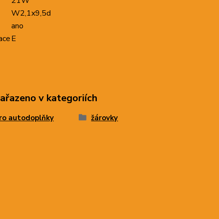
21W
W2,1x9,5d
ano
ace
E
zařazeno v kategoriích
ro autodoplňky
žárovky