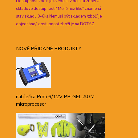
Dostupnost zboží je uvedena v detailu zboží.U
skladové dostupnosti" Méně než 6ks" znamená
stav skladu 0-6ks.Nemusí být skladem /zboží je
objednáno/-dostupnost zboží je na DOTAZ
NOVĚ PŘIDANÉ PRODUKTY
nabíječka Profi 6/12V PB-GEL-AGM
microprocesor