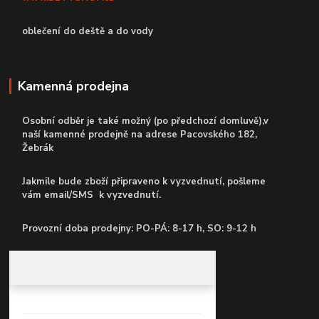
oblečení do deště a do vody
Kamenná prodejna
Osobní odběr je také možný (po předchozí domluvě),v
naší kamenné prodejně
na adrese Pacovského 182,
Žebrák
Jakmile bude zboží připraveno k vyzvednutí, pošleme
vám email/SMS k vyzvednutí.
P
rovozní doba prodejny: PO-PÁ: 8-17 h, SO: 9-12 h