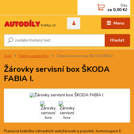
0
ks
za
0,00 Kč
Menu
Hledat
Úvod
Elektro autodoplňky
Žárovky servisní box ŠKODA FABIA I.
Žárovky servisní box ŠKODA
FABIA I.
Plastová krabička náhradních autožárovek a pojistek, homologace E.