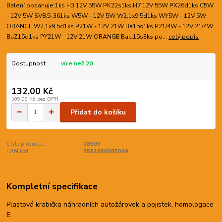
Balení obsahuje:1ks H3 12V 55W PK22s1ks H7 12V 55W PX26d1ks C5W
- 12V 5W SV8,5-361ks W5W - 12V 5W W2,1x9,5d1ks WY5W - 12V 5W
ORANGE W2,1x9,5d1ks P21W - 12V 21W Ba15s1ks P21/4W - 12V 21/4W
BaZ15d1ks PY21W - 12V 21W ORANGE BaU15s3ks po...
celý popis
Dostupnost
více než 20
132,00 Kč
109,09 Kč
bez DPH
Přidat do košíku
Číslo produktu:
08509
EAN kód:
8591686085099
Kompletní specifikace
Plastová krabička náhradních autožárovek a pojistek, homologace
E.