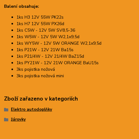
Balení obsahuje:
1ks H3 12V 55W PK22s
1ks H7 12V 55W PX26d
1ks C5W - 12V 5W SV8,5-36
1ks W5W - 12V 5W W2,1x9,5d
1ks WY5W - 12V 5W ORANGE W2,1x9,5d
1ks P21W - 12V 21W Ba15s
1ks P21/4W - 12V 21/4W BaZ15d
1ks PY21W - 12V 21W ORANGE BaU15s
3ks pojistka nožová
3ks pojistka nožová mini
Zboží zařazeno v kategoriích
Elektro autodoplňky
žárovky