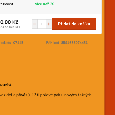
tupnost
více než 20
0,00 Kč
Přidat do košíku
,23 Kč
bez DPH
roduktu:
07445
EAN kód:
8591686074451
zavírá.
vozidel a přívěsů, 13ti pólové pak u nových tažných