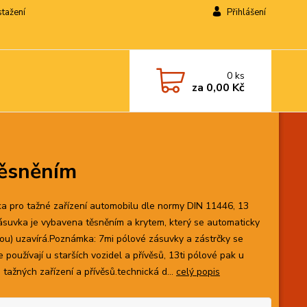
stažení
Přihlášení
0
ks
za
0,00 Kč
těsněním
a pro tažné zařízení automobilu dle normy DIN 11446, 13
ásuvka je vybavena těsněním a krytem, který se automaticky
nou) uzavírá.Poznámka: 7mi pólové zásuvky a zástrčky se
 používají u starších vozidel a přívěsů, 13ti pólové pak u
tažných zařízení a přívěsů.technická d...
celý popis