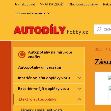
Jak nakupovat
VRATKA ZBOŽÍ
Obchodní podmínky
Rekl
Hodnocení a recenze
Úvod
E
Autopotahy na míru-dle
značky
Zásu
Autopotahy univerzální
Interiér-vnitřní doplňky vozu
Exteriér-vnější doplňky vozu
Elektro autodoplňky
žárovky s vyšší svítivostí