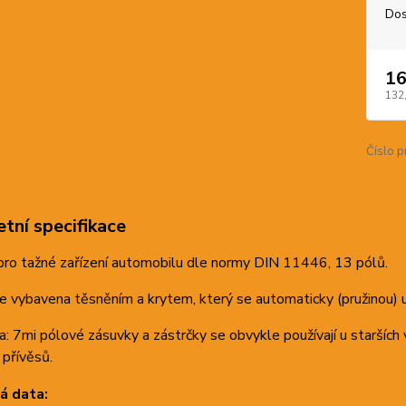
Dos
16
132
Číslo p
tní specifikace
pro tažné zařízení automobilu dle normy DIN 11446, 13 pólů.
e vybavena těsněním a krytem, který se automaticky (pružinou) u
 7mi pólové zásuvky a zástrčky se obvykle používají u starších 
 přívěsů.
á data: