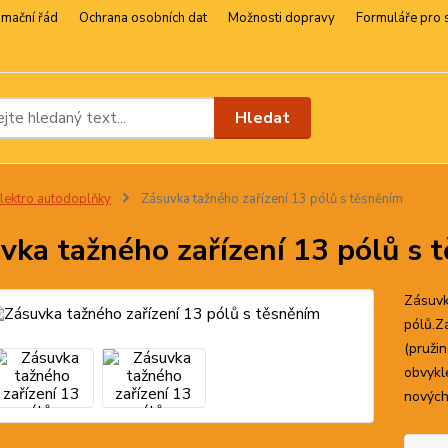
amační řád
Ochrana osobních dat
Možnosti dopravy
Formuláře pro 
Hledat
lektro autodoplňky
Zásuvka tažného zařízení 13 pólů s těsněním
vka tažného zařízení 13 pólů s 
Zásuvk
pólů.Z
(pruži
obvykle
nových 