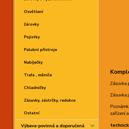
Osvětlení
žárovky
Pojistky
Palubní přístroje
Nabíječky
Komple
Trafa , měniče
Zásuvka 
Chladničky
Zásuvka j
Zásuvky, zástrčky, redukce
Poznámka:
Ostatní
zařízení a
technick
Výbava-povinná a doporučená