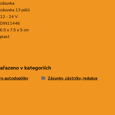
zásuvka
zásuvka 13 pólů
12 - 24 V
DIN11446
6,5 x 7,5 x 5 cm
plast
zařazeno v kategoriích
ro autodoplňky
Zásuvky, zástrčky, redukce