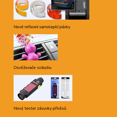
Nové reflexní samolepící pásky
Osvěžovače vzduchu
Nový tester zásuvky přívěsů