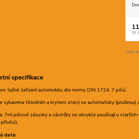
Dos
11
93,
Číslo p
tní specifikace
ro tažné zařízení automobilu dle normy DIN 1724, 7 pólů.
e vybavena těsněním a krytem, který se automaticky (pružinou) u
 7mi pólové zásuvky a zástrčky se obvykle používají u starších 
 přívěsů.
á data: