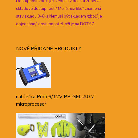
Dostupnost zboží je uvedena v detailu zboží.U
skladové dostupnosti" Méně než 6ks" znamená
stav skladu 0-6ks.Nemusí být skladem /zboží je
objednáno/-dostupnost zboží je na DOTAZ
NOVĚ PŘIDANÉ PRODUKTY
nabíječka Profi 6/12V PB-GEL-AGM
microprocesor