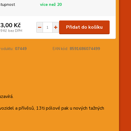
tupnost
více než 20
3,00 Kč
Přidat do košíku
39 Kč
bez DPH
roduktu:
07449
EAN kód:
8591686074499
zavírá.
vozidel a přívěsů, 13ti pólové pak u nových tažných