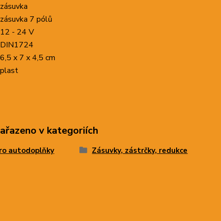
zásuvka
zásuvka 7 pólů
12 - 24 V
DIN1724
6,5 x 7 x 4,5 cm
plast
zařazeno v kategoriích
ro autodoplňky
Zásuvky, zástrčky, redukce