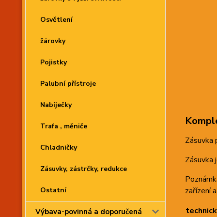
Osvětlení
žárovky
Pojistky
Palubní přístroje
Nabíječky
Komple
Trafa , měniče
Zásuvka p
Chladničky
Zásuvka j
Zásuvky, zástrčky, redukce
Poznámka:
Ostatní
zařízení a
technick
Výbava-povinná a doporučená