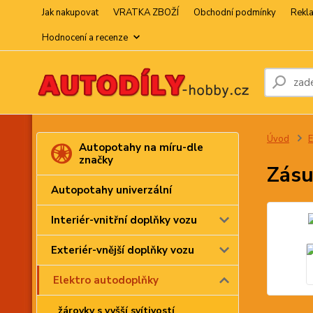
Jak nakupovat
VRATKA ZBOŽÍ
Obchodní podmínky
Rekl
Hodnocení a recenze
Úvod
E
Autopotahy na míru-dle
značky
Zásu
Autopotahy univerzální
Interiér-vnitřní doplňky vozu
Exteriér-vnější doplňky vozu
Elektro autodoplňky
žárovky s vyšší svítivostí