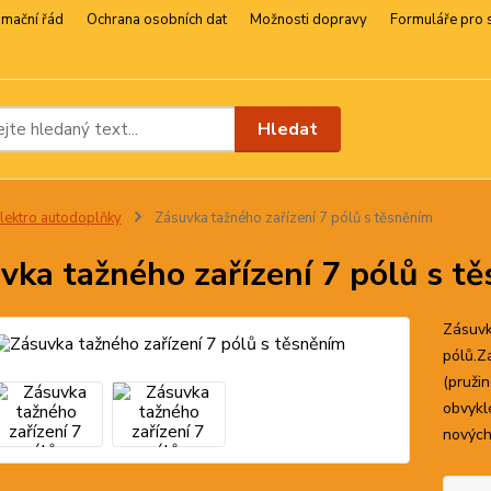
amační řád
Ochrana osobních dat
Možnosti dopravy
Formuláře pro 
Hledat
lektro autodoplňky
Zásuvka tažného zařízení 7 pólů s těsněním
vka tažného zařízení 7 pólů s t
Zásuvk
pólů.Z
(pruži
obvykle
nových 