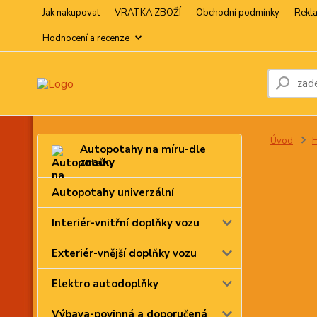
Jak nakupovat
VRATKA ZBOŽÍ
Obchodní podmínky
Rekl
Hodnocení a recenze
Úvod
H
Autopotahy na míru-dle
značky
Autopotahy univerzální
Interiér-vnitřní doplňky vozu
Exteriér-vnější doplňky vozu
Elektro autodoplňky
Výbava-povinná a doporučená