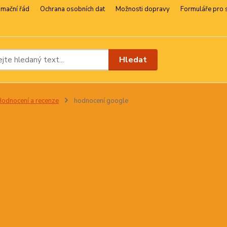
amační řád
Ochrana osobních dat
Možnosti dopravy
Formuláře pro 
Hledat
odnocení a recenze
hodnocení google