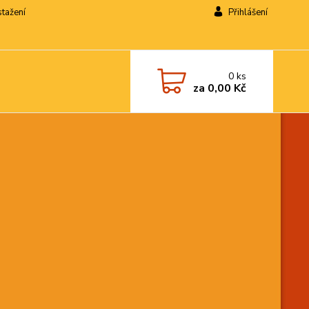
stažení
Přihlášení
0
ks
za
0,00 Kč